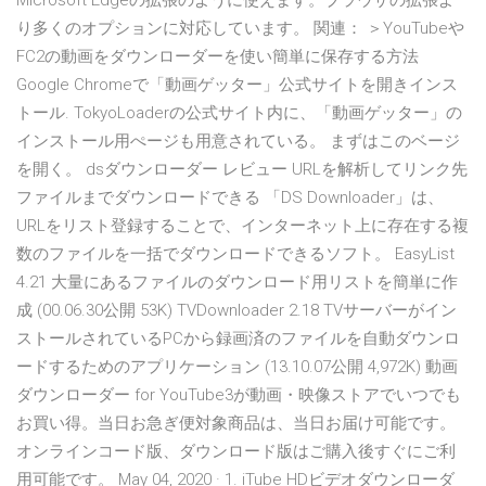
Microsoft Edgeの拡張のように使えます。ブラウザの拡張よ
り多くのオプションに対応しています。 関連： ＞YouTubeや
FC2の動画をダウンローダーを使い簡単に保存する方法
Google Chromeで「動画ゲッター」公式サイトを開きインス
トール. TokyoLoaderの公式サイト内に、「動画ゲッター」の
インストール用ぺージも用意されている。 まずはこのベージ
を開く。 dsダウンローダー レビュー URLを解析してリンク先
ファイルまでダウンロードできる 「DS Downloader」は、
URLをリスト登録することで、インターネット上に存在する複
数のファイルを一括でダウンロードできるソフト。 EasyList
4.21 大量にあるファイルのダウンロード用リストを簡単に作
成 (00.06.30公開 53K) TVDownloader 2.18 TVサーバーがイン
ストールされているPCから録画済のファイルを自動ダウンロ
ードするためのアプリケーション (13.10.07公開 4,972K) 動画
ダウンローダー for YouTube3が動画・映像ストアでいつでも
お買い得。当日お急ぎ便対象商品は、当日お届け可能です。
オンラインコード版、ダウンロード版はご購入後すぐにご利
用可能です。 May 04, 2020 · 1. iTube HDビデオダウンローダ