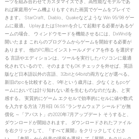
ーツを組み合わせてカスタマイズでき、高性能なモデルであ
れば家庭用ゲーム機よりもすぐれた画質でゲームをプレイで
きます。 StarCraft、Diablo、Quakeなどような Win 95/98 ゲー
ムに最適。 UplayまたはSteamを介して起動する必要があるゲ
ームの場合、 ウィンドウモードを機能させるには、DxWndを
開いたまま これらのプログラムからゲームを開始する必要が
あります。 他のPC用にインストールメディアを作る を選択す
る 言語やエディションは、ツールを実行したパソコンに最適
化されているので、そのままでもOK チェックを外せば、英語
版など日本語以外の言語、32bitと64bitの両方などが選べる。
新旧のpcを比較すると、9年という歳月は、少なくともpcゲ
ームにおいては計り知れない差を生むものなのだなあ、と実
感する。 実質的にゲーム エクセルで効率的にセルに値や数式
を入力する方法 7月8日 06:55 “ランサムウェア シールド”が無
償化 ～「アバスト」の2020年7月アップデート そうすると、
ダウンロードが開始されます。 ダウンロードされたファイル
を右クリックして、『すべて展開』をクリックしてくださ
い。 『参照』から任意の場所を選択して『展開』をクリック