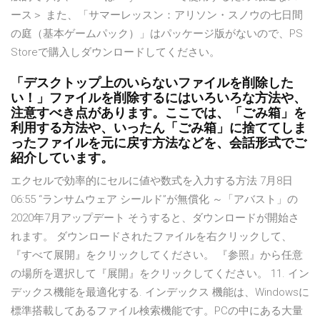
ース＞ また、「サマーレッスン：アリソン・スノウの七日間
の庭（基本ゲームパック）」はパッケージ版がないので、PS
Storeで購入しダウンロードしてください。
「デスクトップ上のいらないファイルを削除した
い！」ファイルを削除するにはいろいろな方法や、
注意すべき点があります。ここでは、「ごみ箱」を
利用する方法や、いったん「ごみ箱」に捨ててしま
ったファイルを元に戻す方法などを、会話形式でご
紹介しています。
エクセルで効率的にセルに値や数式を入力する方法 7月8日
06:55 “ランサムウェア シールド”が無償化 ～「アバスト」の
2020年7月アップデート そうすると、ダウンロードが開始さ
れます。 ダウンロードされたファイルを右クリックして、
『すべて展開』をクリックしてください。 『参照』から任意
の場所を選択して『展開』をクリックしてください。 11. イン
デックス機能を最適化する. インデックス 機能は、Windowsに
標準搭載してあるファイル検索機能です。PCの中にある大量