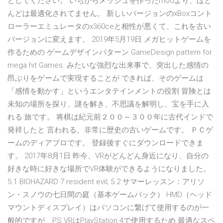
どしてください。 いちからメッシュを作ったmodより、ほと
んどは最適化されてません。 新しいバージョンのxBoxコント
ローラーエミュレータのx360ceと相性が悪くて、これを古い
バージョンに変えます。 2019年5月19日 メガヒットゲームを
作るための ゲームデザインパターン GameDesign pattern for
mega hit Games. みたいな強烈な出来事で、突出した感情の
昂ぶりをゲームで実現することが できれば、そのゲームは
「感情を動かす」というエンタテインメントの役割 冒険とは
未知の場所を探り、謎を解き、不思議を解明し、宝を手に入
れる 旅です。 将棋は紀元前２００～３００年に古代インドで
発祥したと 言われる、非常に歴史の古いゲームです。 ＰＣゲ
ームのディアブロです。 登録後すぐにダウンロードできま
す。 2017年8月1日 昨今、VRがどんどん身近になり、自分の
好きな時に好きな場所でVR体験ができるようになりました。
5.1 BIOHAZARD 7 resident evil; 5.2 サマーレッスン：アリソ
ン・スノウの七日間の庭（基本ゲームパック） HMD（ヘッド
マウントディスプレイ）はパソコンに繋げて使用するのが一
般的ですが、PS VRはPlayStation 4で使用するため 最適なスペ