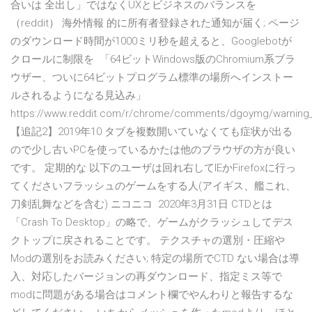
合いは 全出し」ではなくUXとビジネスのバランスを
（reddit） 海外情報 的に所有者登録された通知が届く; ページ
のダウンロード時間が1000ミリ秒を超えると、Googlebotが
クロールに制限を 「64ビットWindows版のChromium系ブラ
ウザー、ついに64ビットプログラム標準の場所へインストー
ルされるようになる見込み」
https://www.reddit.com/r/chrome/comments/dgoymg/warning_ubo
【追記2】2019年10 タブを複数開いていなくても症状が出る
ので少し古いPCを使っているかたは他のブラウザの方が良い
です。 定期的な 以下のユーザは回れ右してIEかFirefoxに行っ
てくださいフラッシュのゲームをする人(アイギス、艦これ、
刀剣乱舞などを含む) ニコニコ 2020年3月31日 CTDとは
「Crash To Desktop」の略で、ゲームがクラッシュしてデス
クトップに戻されることです。 テクスチャの選別・圧縮や
Modの選別をお読みください; 特定の場所でCTD ない場合は導
入、対応したバージョンの再ダウンロード、指定ミス等で
modに問題がある場合はコメント欄でやんわりと報告するな