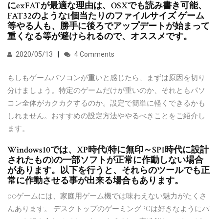
にexFATが最適な理由は、OSXでも読み書き可能、
FAT32のような1個当たりのファイルサイズ ゲーム
等やる人も、勝手に後ろでアップデートが始まって
重くなる等が避けられるので、オススメです。
2020/05/13
4 Comments
もしもゲームパソコンが重いと感じたら、まずは原因を切り
分けましょう。特定のゲームだけが重いのか、それともパソ
コン全体がカクカクするのか。設定で簡単に軽くできるかも
しれません。おすすめの設定方法ややるべきことをご紹介し
ます。
Windows10では、XP時代(特に無印～SP1時代に設計
されたもの)の一部ソフトが正常に作動しない場合
があります。以下を行うと、それらのツールでも正
常に作動させる事が出来る場合もあります。
pcゲームには、家庭用ゲーム機では味わえない魅力がたくさ
んあります。 デスクトップのゲーミングPCは好きなようにパ