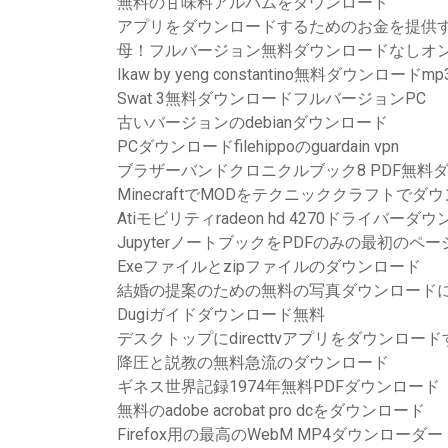
無料の甘味料アルバムをダウンロード
アプリをダウンロードするためのお金を提供
母！フルバージョン無料ダウンロードなしオ
Ikaw by yeng constantino無料ダウンロードmp
Swat 3無料ダウンロードフルバージョンPC
古いバージョンのdebianダウンロード
PCダウンロードfilehippoのguardain vpn
ブラザーバンドクロニクルブック8 PDF無料
MinecraftでMODをテクニッククラフトで
Atiモビリティradeon hd 4270ドライバーダ
JupyterノートブックをPDFのみの最初の
Exeファイルとzipファイルのダウンロード
結婚の提案のための無料の写真ダウンロード
Dugiガイドダウンロード無料
デスクトップにdirecttvアプリをダウンロード
降圧と説教の無料急流のダウンロード
ギネス世界記録1974年無料PDFダウンロード
無料のadobe acrobat pro dcをダウンロード
Firefox用の最高のWebM MP4ダウンローダー