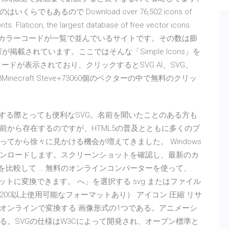
あるので Download over 76,502 icons of
ts. Flaticon, the largest database of free vector icons.
のロゴとカラーコードが一覧で並んでいるサイトです。その数は膨
が掲載されています。ここではそんな「Simple Icons」を
ドが表示されており、クリックするとSVG AI、SVG、
| 2223Minecraft Steve+73060個のベクターの中で無料のクリッ
ター画像を表示する際とっても便利なSVG。名前を聞いたことのある方も
上前から存在するのですが、HTML5の普及とともに多くのブ
てから徐々に見かける機会が増えてきました。 Windows
アプリをダウンロードします。スクリーンショットを確認し、最新のカ
の評価を比較して … 無料のオンラインコンバーターを使って、
ットに変換できます。 へ」を選択する svg またはファイル
00以上使用可能なフォーマットあり） アイコン 圧縮 リサ
ァイルをオンラインで変換する 画像形式の1つである。アニメーシ
る。SVGの仕様はW3Cによって開発され、オープン標準と