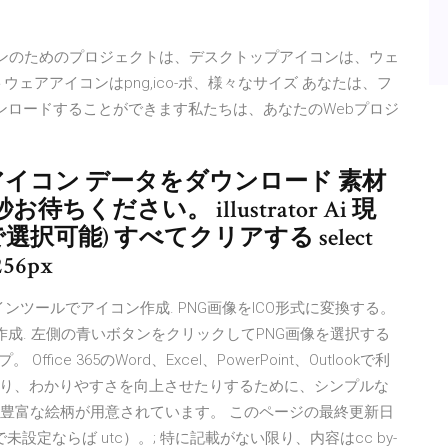
ロードアイコンのためのプロジェクトは、デスクトップアイコンは、ウェ
ウェアアイコンはpng,ico-ポ、様々なサイズ あなたは、フ
にダウンロードすることができます私たちは、あなたのWebプロジ
)アイコン データをダウンロード 素材
ください。 illustrator Ai 現
選択可能) すべてクリアする select
256px
インツールでアイコン作成. PNG画像をICO形式に変換する。
co)作成. 左側の青いボタンをクリックしてPNG画像を選択する
e 365のWord、Excel、PowerPoint、Outlookで利
り、わかりやすさを向上させたりするために、シンプルな
の豊富な絵柄が用意されています。 このページの最終更新日
設定で未設定ならば utc）。; 特に記載がない限り、内容はcc by-