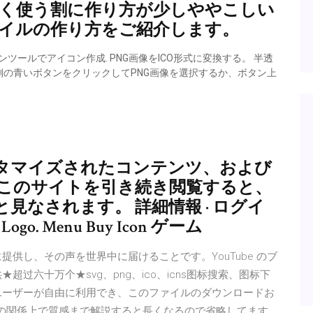
、良く使う割に作り方が少しややこしい
ファイルの作り方をご紹介します。
ンツールでアイコン作成. PNG画像をICO形式に変換する。 半透
成. 左側の青いボタンをクリックしてPNG画像を選択するか、ボタン上
タマイズされたコンテンツ、および
ます。このサイトを引き続き閲覧すると、
のと見なされます。 詳細情報 · ログイ
 Logo. Menu Buy Icon ゲーム
に提供し、その声を世界中に届けることです。YouTube のブ
过六十万个★svg、png、ico、icns图标搜索、图标下
ユーザーが自由に利用でき、このファイルのダウンロードお
動画の時間の関係上で質感まで解説すると長くなるので省略してます。