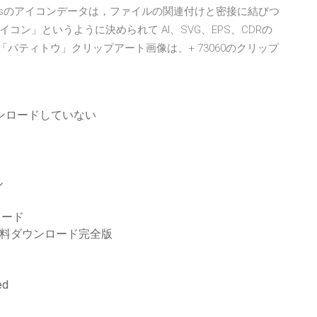
indowsのアイコンデータは，ファイルの関連付けと密接に結びつ
ン」というように決められて AI、SVG、EPS、CDRの
料の「パティトウ」クリップアート画像は、+ 73060のクリップ
ウンロードしていない
ル
ロード
017無料ダウンロード完全版
d