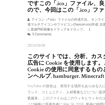
ですこの「.ico」ファイル
ので、今回はこの「.ico」
アイコン（*.ico）ファイルの作成方法。 オンライ
過マルチアイコンやファビコン(favicon.ico)作
に直接PNG画像をドラッグ＆ドロップ。
5 Comments
2013/03/04
このサイトでは、分析、カス
広告に Cookie を使用し
Cookie の使用に同意するも
ンヘルプ. hamburger. Minecraft
YouTube の使命は、表現する場所をあらゆる人
ランド、コミュニティ、人材募集などについ 提供★超
载服务。 このファイルはこのウィキとウィキの
よび編集は原著作者に Mar 24, 2018 · 