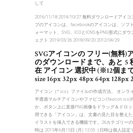
して
2016/11/18 2014/10/27 無料ダウン
ブのアイコンは、facebookのアイコンは、ソフト
ォーマット、SVG、ICOとICNSをPNG形式
ェクト 2019/03/26 2018/09/20 2012/04/29
SVGアイコンの フリー(無料
のダウンロードまで、あと 5 秒お待ち
在 アイコン 選択中 (※12個まで
size 16px 32px 48px 64px 128px 
アイコン（*.ico）ファイルの作成方法。 オンラ
半透過マルチアイコンやファビコン(favicon.i
か、ボタン上に直接PNG画像をドラッグ＆ドロップ。 Offic
用できる「アイコン」は、文書の見た目を整えた
イラストを挿入できる機能です。26カテゴリー
時は 2015年6月15日 (月) 12:05（日時は個人