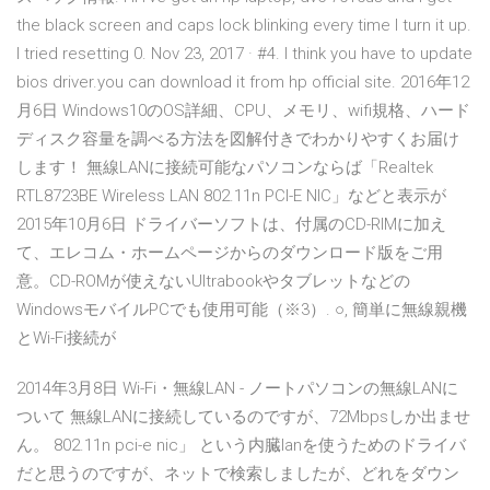
the black screen and caps lock blinking every time I turn it up.
I tried resetting 0. Nov 23, 2017 · #4. I think you have to update
bios driver.you can download it from hp official site. 2016年12
月6日 Windows10のOS詳細、CPU、メモリ、wifi規格、ハード
ディスク容量を調べる方法を図解付きでわかりやすくお届け
します！ 無線LANに接続可能なパソコンならば「Realtek
RTL8723BE Wireless LAN 802.11n PCI-E NIC」などと表示が
2015年10月6日 ドライバーソフトは、付属のCD-RIMに加え
て、エレコム・ホームページからのダウンロード版をご用
意。CD-ROMが使えないUltrabookやタブレットなどの
WindowsモバイルPCでも使用可能（※3）. ○, 簡単に無線親機
とWi-Fi接続が
2014年3月8日 Wi-Fi・無線LAN - ノートパソコンの無線LANに
ついて 無線LANに接続しているのですが、72Mbpsしか出ませ
ん。 802.11n pci-e nic」 という内臓lanを使うためのドライバ
だと思うのですが、ネットで検索しましたが、どれをダウン