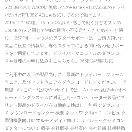
G2(F3G73AA) WACOM 無線LANのRealtek RTL8723BEのドライ
バだけどRTL8821AEにも対応してるので動きます。
2016/12/29の物。 RemixOSはいい感じで動くけど前スレの
Ubuntuの人と同じでWifiの通信が不安定だったためそっと閉
じ。 267[Fn]＋[ マウスのアフターサポートは、ご購入頂いた
製品に役立つ情報や、専任スタッフによる問い合わせサポー
トをご用意しています。ドライバ・マニュアルのダウンロー
ドや修理のお申し込みもこちらから。365日24時間対応。
ご利用中の以下の製品向けに、最新のドライバー、ファーム
ウェア、及びソフトウェアをダウンロードしてください。 HP
無線 LAN.このHP公式Webサイトでは、Windows及びMacオペ
レーティングシステムに対応したHPコンピューター製品やプ
リント製品のドライバを自動的に検出し、無料でダウンロー
ド ダウンロードセンター 概要 ネットワ-ク向けIC コンピュ-タ
周辺機器向けIC マルチメディア向けIC リアルテックセミコン
ダクターについて 概要 会社概要 会社案内 会社組織 技術特徴