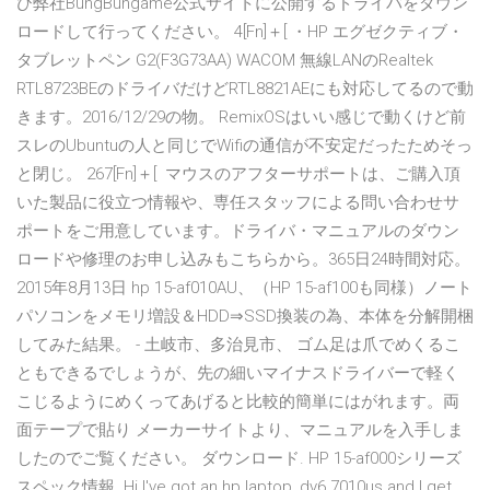
ひ弊社BungBungame公式サイトに公開するドライバをダウン
ロードして行ってください。 4[Fn]＋[ ・HP エグゼクティブ・
タブレットペン G2(F3G73AA) WACOM 無線LANのRealtek
RTL8723BEのドライバだけどRTL8821AEにも対応してるので動
きます。2016/12/29の物。 RemixOSはいい感じで動くけど前
スレのUbuntuの人と同じでWifiの通信が不安定だったためそっ
と閉じ。 267[Fn]＋[ マウスのアフターサポートは、ご購入頂
いた製品に役立つ情報や、専任スタッフによる問い合わせサ
ポートをご用意しています。ドライバ・マニュアルのダウン
ロードや修理のお申し込みもこちらから。365日24時間対応。
2015年8月13日 hp 15-af010AU、（HP 15-af100も同様）ノート
パソコンをメモリ増設＆HDD⇒SSD換装の為、本体を分解開梱
してみた結果。 - 土岐市、多治見市、 ゴム足は爪でめくるこ
ともできるでしょうが、先の細いマイナスドライバーで軽く
こじるようにめくってあげると比較的簡単にはがれます。両
面テープで貼り メーカーサイトより、マニュアルを入手しま
したのでご覧ください。 ダウンロード. HP 15-af000シリーズ
スペック情報. Hi I've got an hp laptop, dv6 7010us and I get