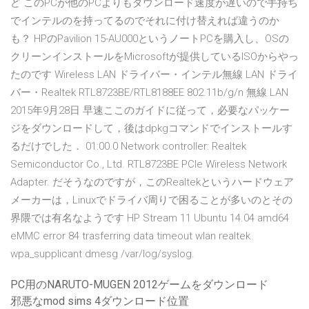
ど このPCが他のPCよりもダウンロード速度が遅いので手持ち
でインテルのを持ってるのでそれに付け替えれば違うのか
も？ HPのPavilion 15-AU000というノートPCを購入し、OSの
クリーンインストールをMicrosoftが提供しているISOからやっ
たのです Wireless LAN ドライバー・インテル無線 LAN ドライ
バー・Realtek RTL8723BE/RTL8188EE 802.11b/g/n 無線 LAN
2015年9月28日 早速ここのガイドに従って，必要なパッケー
ジをダウンロードして，後はdpkgコマンドでインストールす
るだけでした． 01:00.0 Network controller: Realtek
Semiconductor Co., Ltd. RTL8723BE PCIe Wireless Network
Adapter. だそうなのですが，このRealtekというハードウェア
メーカーは，Linuxでドライバ周りで困ることが多いのとその
界隈では有名なようです HP Stream 11 Ubuntu 14.04 amd64
eMMC error 84 trasferring data timeout wlan realtek
wpa_supplicant dmesg /var/log/syslog.
PC用のNARUTO-MUGEN 2012ゲームをダウンロード
邪悪なmod sims 4ダウンロード位置