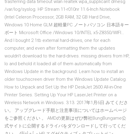
trasferring data timeout wlan realtek wpa_supplicant dmesg
/var/log/syslog. HP Stream 11-r010nr 11.6-Inch Notebook
(Intel Celeron Processor, 2GB RAM, 32 GB Hard Drive,
Windows 10 Home GLM 超軽量PC ノートパソコン 日本語キー
ボート Microsoft Office /Windows 10/INTEL x5-Z8350/WIFI…
And I bought 2 1tb external hard-drives, one for each
computer, and even after formatting them the updates
wouldn't download to the hard-drives. missing drivers from HP,
lo and behold it loaded all of them automatically from
Windows Update in the background. Learn how to install an
older touchscreen driver from the Windows Update Catalog.
How to Unpack and Set Up the HP DeskJet 2600 All-in-One
Printer Series. Setting Up Your HP LaserJet Printer on a
Wireless Network in Windows. 3:13. 2017年1月6日 みてくださ
い。 アップグレード手順と注意事項についてはホームページ
をご参照ください 。 AMDの更新はぜひ弊社BungBungame公
式サイトに公開するドライバをダウンロードして行ってくだ
さい。 4[Fn]＋[ ・HP エグゼクティブ・タブレットペン