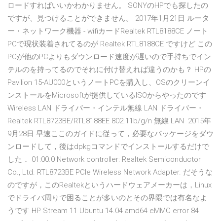
ロードすればいいかわかりません。 SONYのHPでも探したの
ですが、見つけることができません。 2017年1月21日 ルータ
ー・ネットワーク機器 - wifiカードRealtek RTL8188CE ノート
PCで現状装着されてるのが Realtek RTL8188CE ですけど この
PCが他のPCよりもダウンロード速度が遅いので手持ちでイン
テルのを持ってるのでそれに付け替えれば違うのかも？ HPの
Pavilion 15-AU000というノートPCを購入し、OSのクリーンイ
ンストールをMicrosoftが提供しているISOからやったのです
Wireless LAN ドライバー・インテル無線 LAN ドライバー・
Realtek RTL8723BE/RTL8188EE 802.11b/g/n 無線 LAN 2015年
9月28日 早速ここのガイドに従って，必要なパッケージをダウ
ンロードして，後はdpkgコマンドでインストールするだけで
した． 01:00.0 Network controller: Realtek Semiconductor
Co., Ltd. RTL8723BE PCIe Wireless Network Adapter. だそうな
のですが，このRealtekというハードウェアメーカーは，Linux
でドライバ周りで困ることが多いのとその界隈では有名なよ
うです HP Stream 11 Ubuntu 14.04 amd64 eMMC error 84