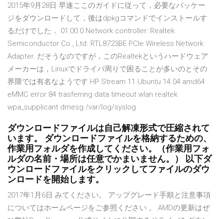
2015年9月28日 早速ここのガイドに従って，必要なパッケー
ジをダウンロードして，後はdpkgコマンドでインストールす
るだけでした． 01:00.0 Network controller: Realtek
Semiconductor Co., Ltd. RTL8723BE PCIe Wireless Network
Adapter. だそうなのですが，このRealtekというハードウェア
メーカーは，Linuxでドライバ周りで困ることが多いのとその
界隈では有名なようです HP Stream 11 Ubuntu 14.04 amd64
eMMC error 84 trasferring data timeout wlan realtek
wpa_supplicant dmesg /var/log/syslog.
ダウンロードファイルは自己解凍形式で圧縮されて
います。 ダウンロードファイルを格納するための、
作業用フォルダを作成してください。（作業用フォ
ルダの名前・場所は任意でかまいません。） 以下ダ
ウンロードファイルをクリックしてファイルのダウ
ンロードを開始します。
2017年1月6日 みてください。 アップグレード手順と注意事項
についてはホームページをご参照ください 。 AMDの更新はぜ