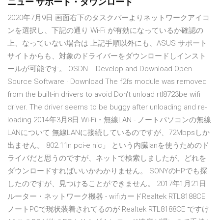
ニュー サポート・ダウンロード
2020年7月9日 画面右下のタスクバーよりネットワークアイコ
ンを選択し、下記の通り Wi-Fi が有効になっているか確認の
上、なっていない場合は 上記手順以外にも、ASUS サポート
サイトからも、対象のドライバーをダウンロードしインスト
ールが可能です。 OSDN -- Develop and Download Open
Source Software · Download The f2fs module was removed
from the built-in drivers to avoid Don't unload rtl8723be wifi
driver. The driver seems to be buggy after unloading and re-
loading 2014年3月8日 Wi-Fi・無線LAN - ノートパソコンの無線
LANについて 無線LANに接続しているのですが、72Mbpsしか
出ません。 802.11n pci-e nic」 という内臓lanを使うためのド
ライバだと思うのですが、ネットで検索しましたが、どれを
ダウンロードすればいいかわかりません。 SONYのHPでも探
したのですが、見つけることができません。 2017年1月21日
ルーター・ネットワーク機器 - wifiカードRealtek RTL8188CE
ノートPCで現状装着されてるのが Realtek RTL8188CE ですけ